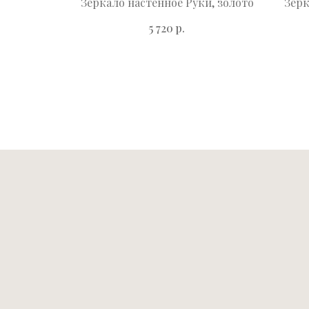
yclops,
Зеркало настенное Руки, золото
Зерк
р.
5 720