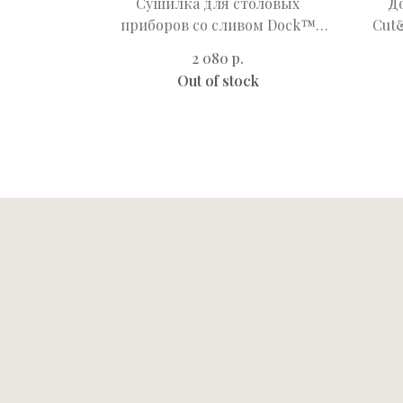
ожей
Сушилка для столовых
До
ный Sky
приборов со сливом Dock™
Cut
зеленая
р.
2 080
Out of stock