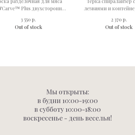
ска разделочная для мяса
Терка спиралайзер 
&Carve™ Plus двухсторонняя
лезвиями и контейне
большая зеленая
хранения Spiro, зе
р.
р.
3 550
2 370
Out of stock
Out of stock
Мы открыты:
в будни 10:00-19:00
в субботу 10:00-18:00
воскресенье - день веселья!