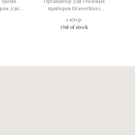
с тремя
Органайзер для столовых
ром для
приборов DrawerStore
леная
компактный белый
р.
1 970
Out of stock