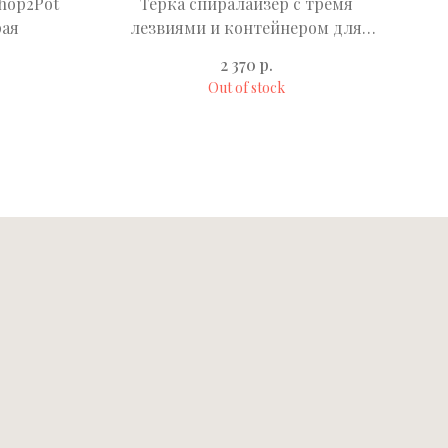
hop2Pot
Терка спиралайзер с тремя
рая
лезвиями и контейнером для
п
хранения Spiro, зеленая
р.
2 370
Out of stock