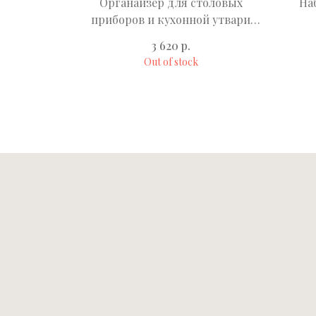
ок Index
Органайзер для столовых
На
стый
приборов и кухонной утвари
DrawerStore™ белый
р.
3 620
Out of stock