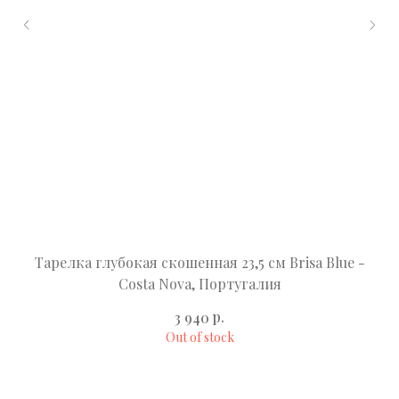
Тарелка глубокая скошенная 23,5 см Brisa Blue -
Та
Costa Nova, Португалия
р.
3 940
Out of stock