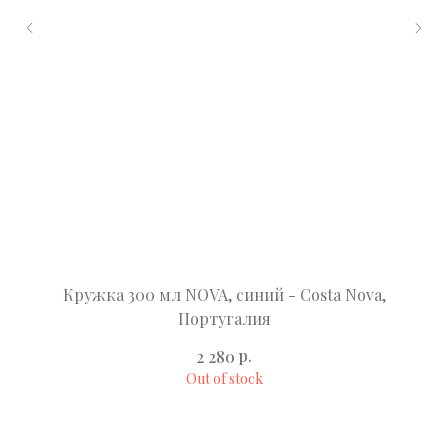
Кружка 300 мл NOVA, синий - Costa Nova,
Бл
Португалия
р.
2 280
Out of stock